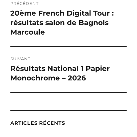
PRÉCÉDENT
de
20ème French Digital Tour :
Publication
précédente :
résultats salon de Bagnols
l’article
Marcoule
SUIVANT
Résultats National 1 Papier
Publication
suivante :
Monochrome – 2026
ARTICLES RÉCENTS