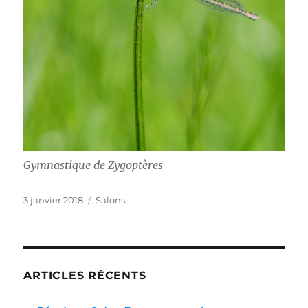
Gymnastique de Zygoptères
Publié
Catégories
3 janvier 2018
Salons
le
ARTICLES RÉCENTS