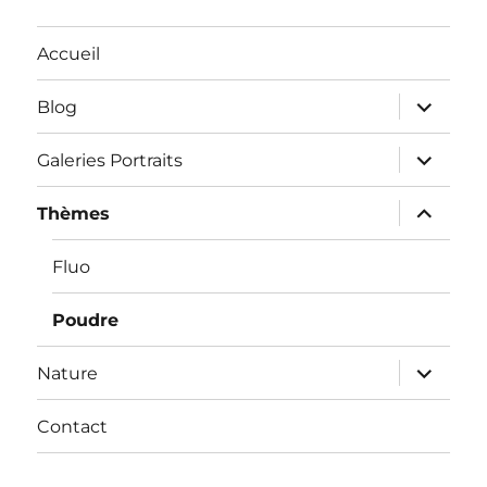
Accueil
ouvrir
Blog
le
sous-
menu
ouvrir
Galeries Portraits
le
sous-
menu
ouvrir
Thèmes
le
sous-
menu
Fluo
Poudre
ouvrir
Nature
le
sous-
menu
Contact