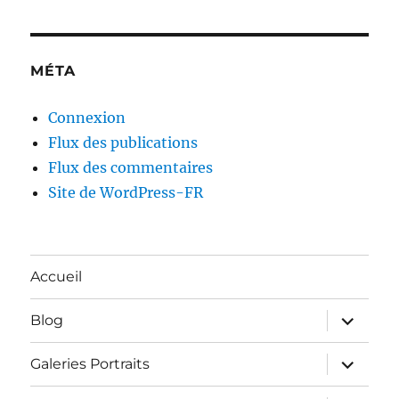
MÉTA
Connexion
Flux des publications
Flux des commentaires
Site de WordPress-FR
Accueil
ouvrir
Blog
le
sous-
menu
ouvrir
Galeries Portraits
le
sous-