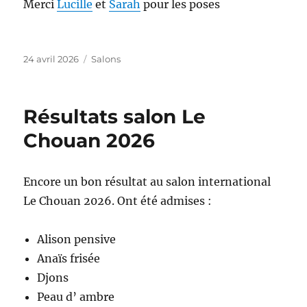
Merci
Lucille
et
Sarah
pour les poses
Publié
Catégories
24 avril 2026
Salons
le
Résultats salon Le
Chouan 2026
Encore un bon résultat au salon international
Le Chouan 2026. Ont été admises :
Alison pensive
Anaïs frisée
Djons
Peau d’ ambre