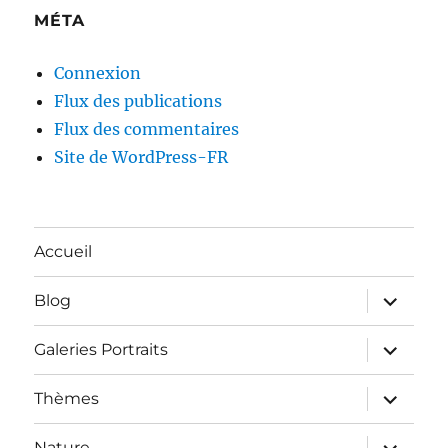
MÉTA
Connexion
Flux des publications
Flux des commentaires
Site de WordPress-FR
Accueil
ouvrir
Blog
le
sous-
menu
ouvrir
Galeries Portraits
le
sous-
menu
ouvrir
Thèmes
le
sous-
menu
ouvrir
Nature