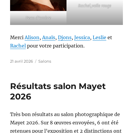
Rachel,voile rouge
Peau d’ambre
Merci
Alison
,
Anaïs
,
Djons
,
Jessica
,
Leslie
et
Rachel
pour votre participation.
Publié
Catégories
21 avril 2026
Salons
le
Résultats salon Mayet
2026
Très bon résultats au salon photographique de
Mayet 2026. Sur 8 œuvres envoyées, 6 ont été
retenues pour l’exposition et 2 distinctions ont