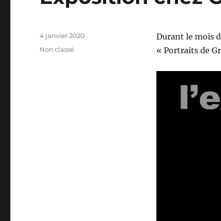
Publié
4 janvier 2020
Durant le mois d
le
Catégories
Non classé
« Portraits de G