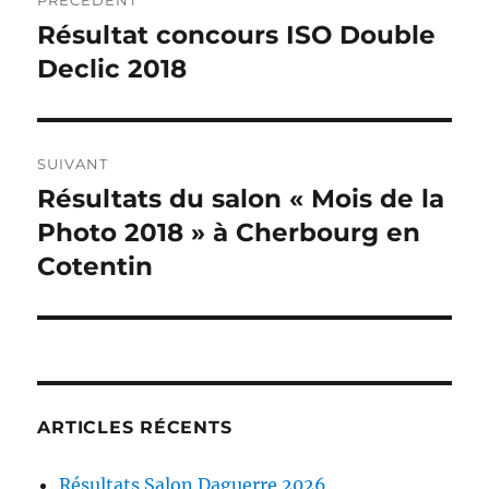
PRÉCÉDENT
de
Résultat concours ISO Double
Publication
précédente :
Declic 2018
l’article
SUIVANT
Résultats du salon « Mois de la
Publication
suivante :
Photo 2018 » à Cherbourg en
Cotentin
ARTICLES RÉCENTS
Résultats Salon Daguerre 2026