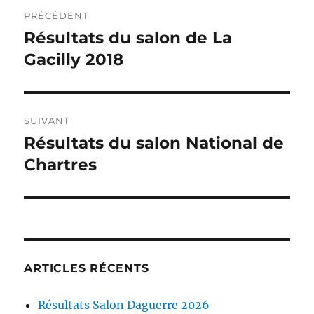
Navigation
PRÉCÉDENT
de
Résultats du salon de La
Publication
précédente :
Gacilly 2018
l’article
SUIVANT
Résultats du salon National de
Publication
suivante :
Chartres
ARTICLES RÉCENTS
Résultats Salon Daguerre 2026