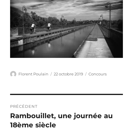
Auteur
Publié
Catégories
Florent Poulain
22 octobre 2019
Concours
le
Navigation
PRÉCÉDENT
de
Rambouillet, une journée au
Publication
précédente :
18ème siècle
l’article