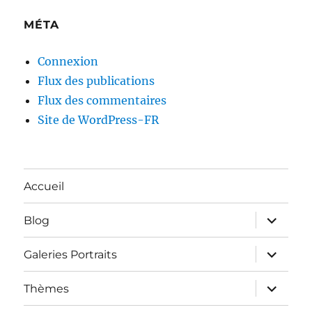
MÉTA
Connexion
Flux des publications
Flux des commentaires
Site de WordPress-FR
Accueil
ouvrir
Blog
le
sous-
menu
ouvrir
Galeries Portraits
le
sous-
menu
ouvrir
Thèmes
le
sous-