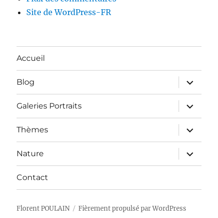
Site de WordPress-FR
Accueil
ouvrir
Blog
le
sous-
menu
ouvrir
Galeries Portraits
le
sous-
menu
ouvrir
Thèmes
le
sous-
menu
ouvrir
Nature
le
sous-
menu
Contact
Florent POULAIN
Fièrement propulsé par WordPress