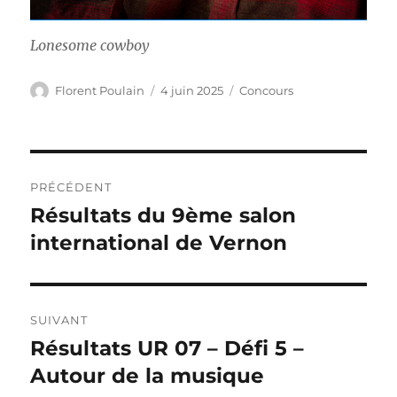
Lonesome cowboy
Auteur
Publié
Catégories
Florent Poulain
4 juin 2025
Concours
le
Navigation
PRÉCÉDENT
de
Résultats du 9ème salon
Publication
précédente :
international de Vernon
l’article
SUIVANT
Résultats UR 07 – Défi 5 –
Publication
suivante :
Autour de la musique