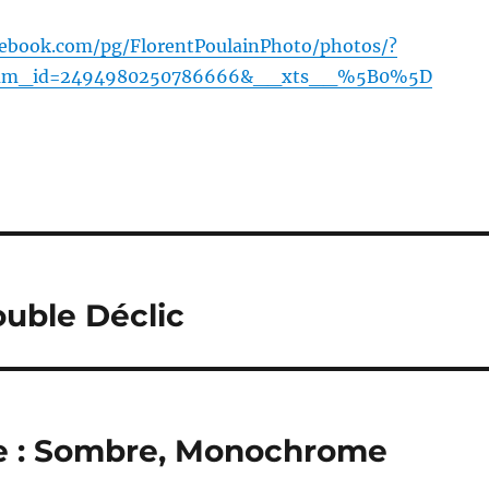
cebook.com/pg/FlorentPoulainPhoto/photos/?
bum_id=2494980250786666&__xts__%5B0%5D
ouble Déclic
ge : Sombre, Monochrome