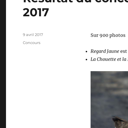
2017
Publié
9 avril 2017
Sur 900 photos
le
Catégories
Concours
Regard Jaune
est
La Chouette et la